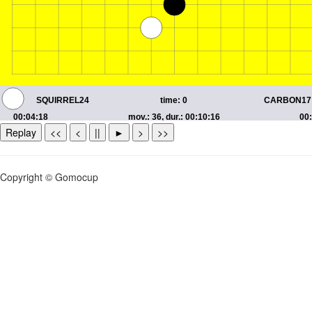
Replay
<<
<
||
►
>
>>
Copyright © Gomocup