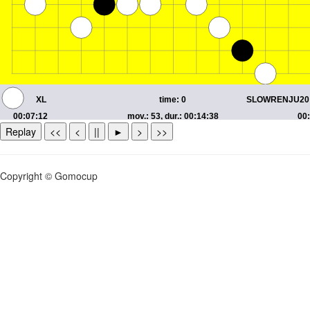
Replay
<<
<
||
►
>
>>
Copyright © Gomocup