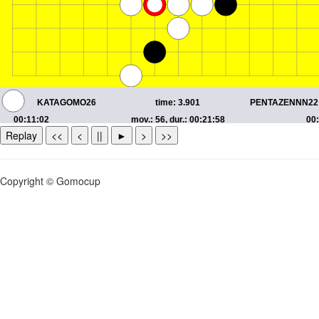
Replay
<<
<
||
►
>
>>
Copyright © Gomocup