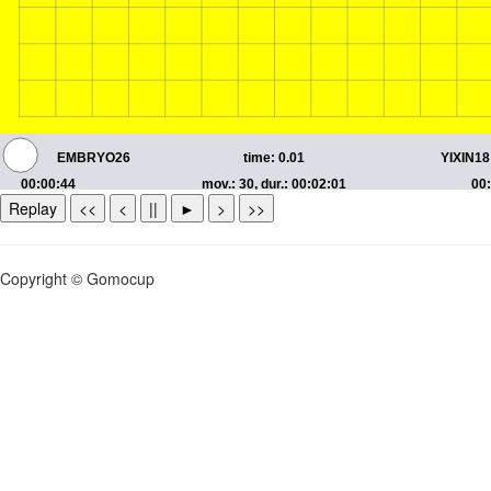
Replay
<<
<
||
►
>
>>
Copyright © Gomocup