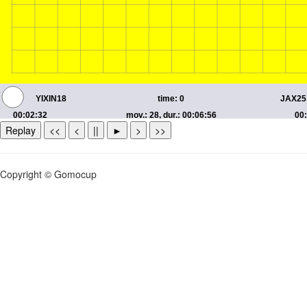
Replay
<<
<
||
►
>
>>
Copyright © Gomocup