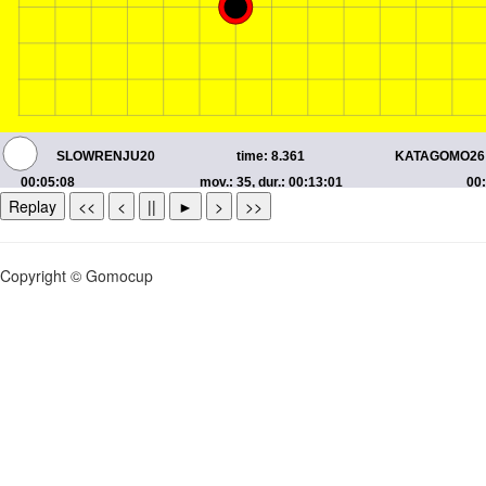
Replay
<<
<
||
►
>
>>
Copyright © Gomocup