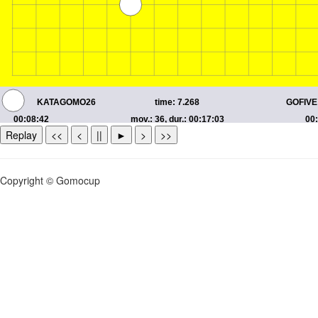
Replay
<<
<
||
►
>
>>
Copyright © Gomocup