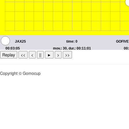
Replay
<<
<
||
►
>
>>
Copyright © Gomocup