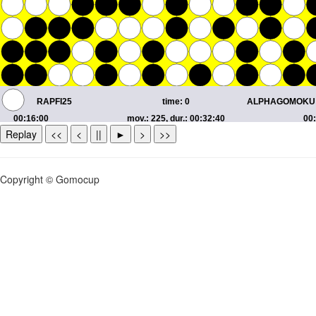
Replay
<<
<
||
►
>
>>
Copyright © Gomocup