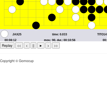
Replay
<<
<
||
►
>
>>
Copyright © Gomocup