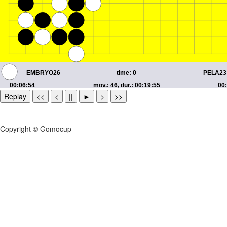
Replay
<<
<
||
►
>
>>
Copyright © Gomocup