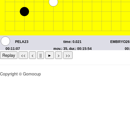
Replay
<<
<
||
►
>
>>
Copyright © Gomocup