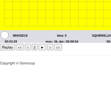
Replay
<<
<
||
►
>
>>
Copyright © Gomocup