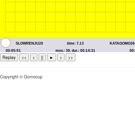
Replay
<<
<
||
►
>
>>
Copyright © Gomocup