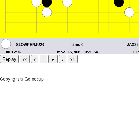
Replay
<<
<
||
►
>
>>
Copyright © Gomocup