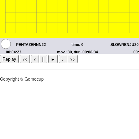
Replay
<<
<
||
►
>
>>
Copyright © Gomocup