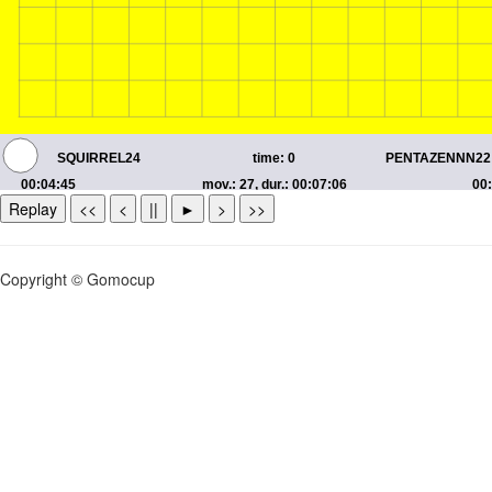
Replay
<<
<
||
►
>
>>
Copyright © Gomocup