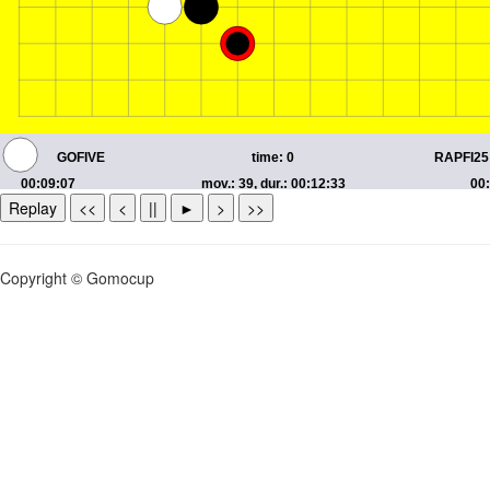
Replay
<<
<
||
►
>
>>
Copyright © Gomocup