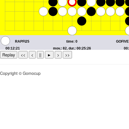
Replay
<<
<
||
►
>
>>
Copyright © Gomocup