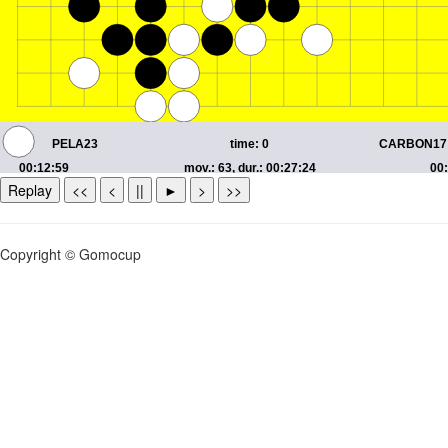
Replay
<<
<
||
►
>
>>
Copyright © Gomocup