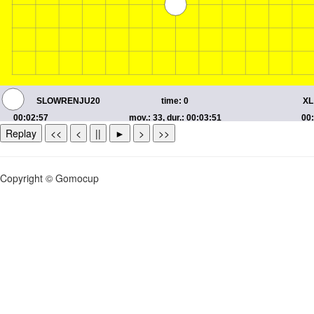
Replay
<<
<
||
►
>
>>
Copyright © Gomocup