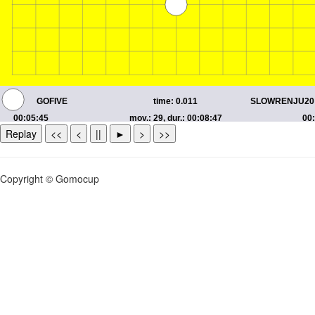
Replay
<<
<
||
►
>
>>
Copyright © Gomocup