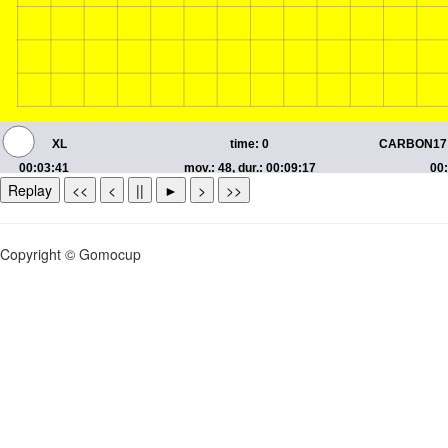
Replay
<<
<
||
►
>
>>
Copyright © Gomocup