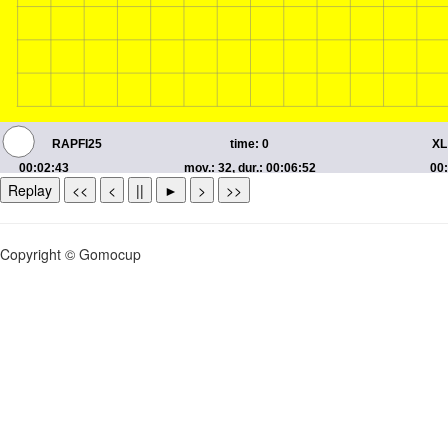
Replay
<<
<
||
►
>
>>
Copyright © Gomocup