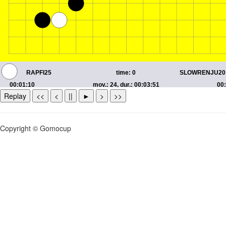
Replay
<<
<
||
►
>
>>
Copyright © Gomocup