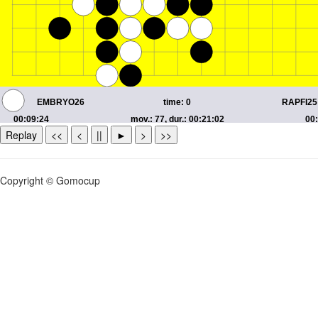
Replay
<<
<
||
►
>
>>
Copyright © Gomocup