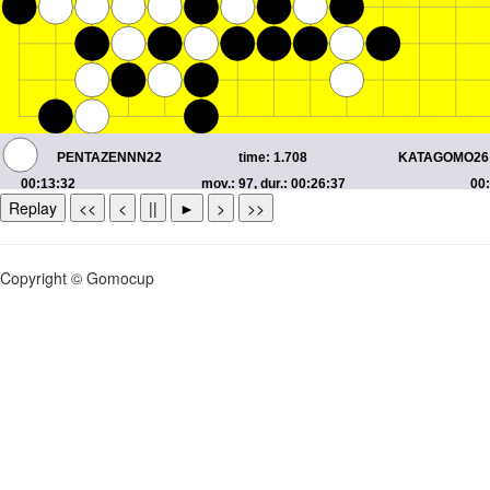
Replay
<<
<
||
►
>
>>
Copyright © Gomocup