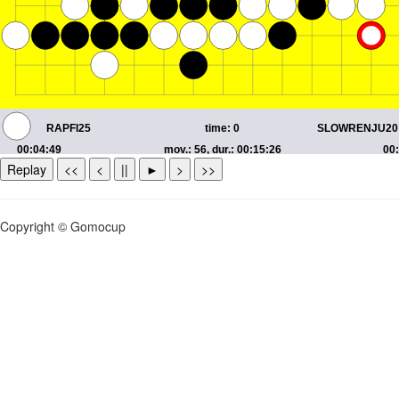
Replay
<<
<
||
►
>
>>
Copyright © Gomocup