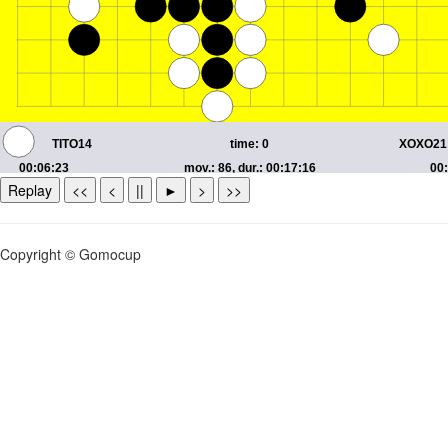
Replay
<<
<
||
►
>
>>
Copyright © Gomocup