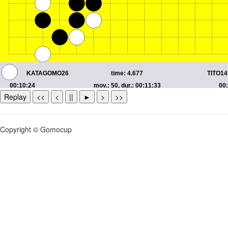
Replay
<<
<
||
►
>
>>
Copyright © Gomocup