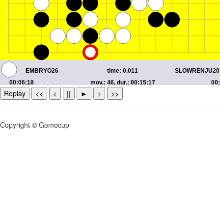
Replay
<<
<
||
►
>
>>
Copyright © Gomocup