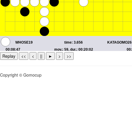
Replay
<<
<
||
►
>
>>
Copyright © Gomocup