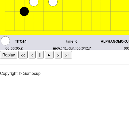
Replay
<<
<
||
►
>
>>
Copyright © Gomocup