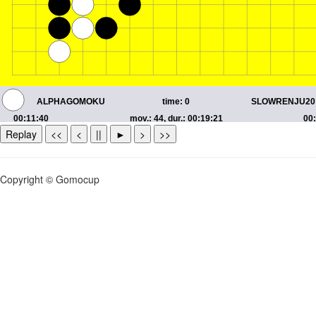
Replay
<<
<
||
►
>
>>
Copyright © Gomocup