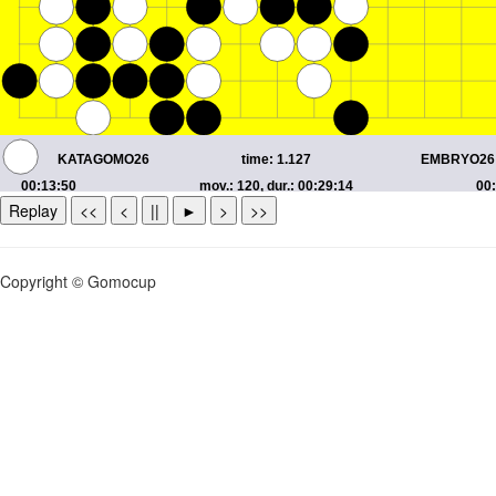
Replay
<<
<
||
►
>
>>
Copyright © Gomocup