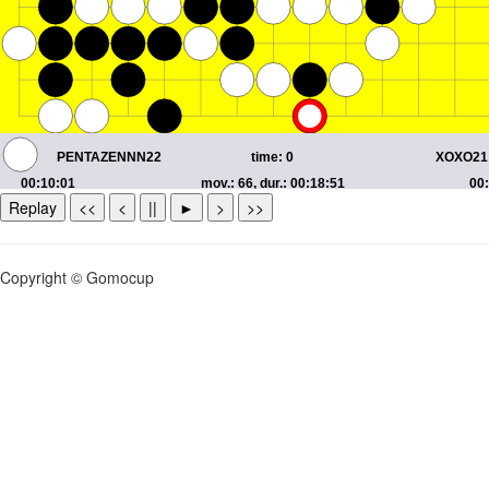
Replay
<<
<
||
►
>
>>
Copyright © Gomocup