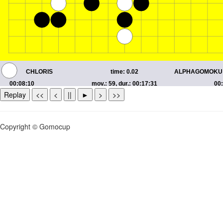
Replay
<<
<
||
►
>
>>
Copyright © Gomocup