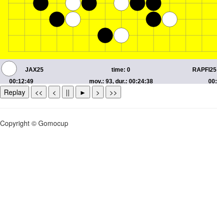
Replay
<<
<
||
►
>
>>
Copyright © Gomocup