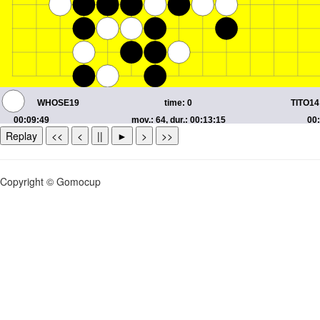
Replay
<<
<
||
►
>
>>
Copyright © Gomocup