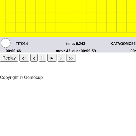
Replay
<<
<
||
►
>
>>
Copyright © Gomocup