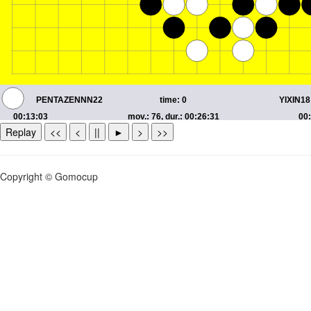
Replay
<<
<
||
►
>
>>
Copyright © Gomocup