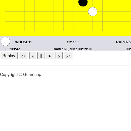
Replay
<<
<
||
►
>
>>
Copyright © Gomocup