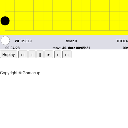
Replay
<<
<
||
►
>
>>
Copyright © Gomocup