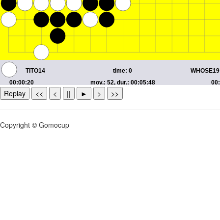
Replay
<<
<
||
►
>
>>
Copyright © Gomocup