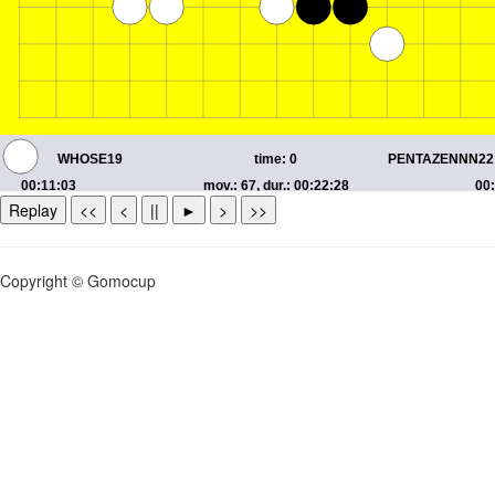
Replay
<<
<
||
►
>
>>
Copyright © Gomocup