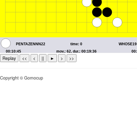
Replay
<<
<
||
►
>
>>
Copyright © Gomocup